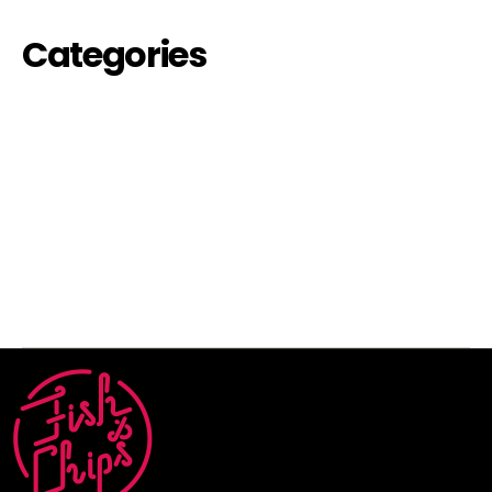
Categories
eventi-off
futuri
inaugurazione
passati