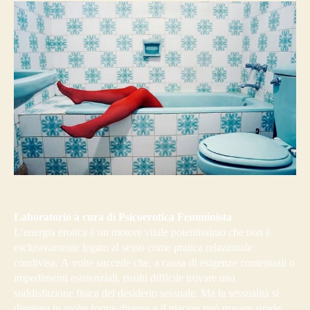
Laboratorio a cura di Psicoerotica Femminista
L’energia erotica è un motore vitale potentissimo che non è
esclusivamente legato al sesso come pratica relazionale
condivisa. A volte succede che, a causa di esigenze contestuali o
impedimenti esistenziali, risulti difficile trovare una
soddisfazione fisica del desiderio sessuale. Ma la sessualità si
dispiega in molte forme diverse e il piacere può trovare strade