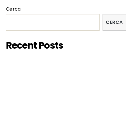
Cerca
CERCA
Recent Posts
FISH&CHIPS EDIZIONE SARDA 2023
MUTZENBACHER di Ruth Beckermann
MERCOLEDÌ ATOMICI di Morgana Mayer +
cortometraggi
LA VERA GOLA PROFONDA
MOSTRA “COUPLES”