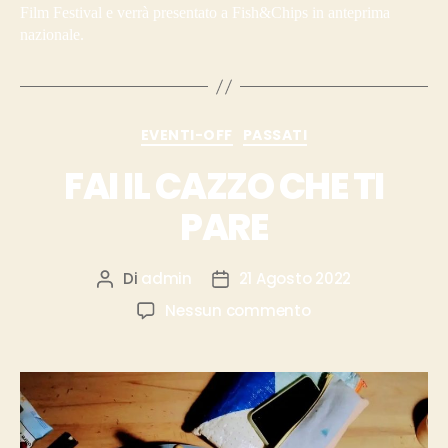
Film Festival e verrà presentato a Fish&Chips in anteprima
nazionale.
EVENTI-OFF
PASSATI
FAI IL CAZZO CHE TI
PARE
Di
admin
21 Agosto 2022
Nessun commento