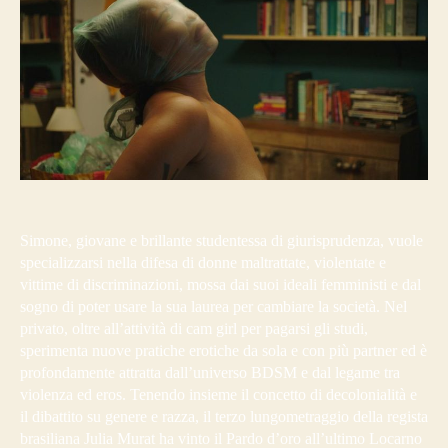
Simone, giovane e brillante studentessa di giurisprudenza, vuole
specializzarsi nella difesa di donne maltrattate, violentate e
vittime di discriminazioni, mossa dai suoi ideali femministi e dal
sogno di poter usare la sua laurea per cambiare la società. Nel
privato, oltre all’attività di cam girl per pagarsi gli studi,
sperimenta nuove pratiche erotiche da sola e con più partner ed è
profondamente attratta dall’universo BDSM e dal legame tra
violenza ed eros. Tenendo insieme il concetto di decolonialità e
il dibattito su genere e razza, il terzo lungometraggio della regista
brasiliana Julia Murat ha vinto il Pardo d’oro all’ultimo Locarno