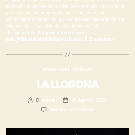
alternative di appagamento. Vieni a scoprire qual è per te la via
più appagante da intraprendere per mantenere viva e
scoppiettante la fiamma del piacere, insieme alla pornoattivista
Slavina e la psicoanalista relazionale Serena Calò.
Il costo è di 7€. Per prenotarsi scrivere a
hello@fishandchipsfilmfestival.it entro il 23 settembre.
EVENTI-OFF
PASSATI
LA LLORONA
Di
admin
25 Agosto 2022
Nessun commento