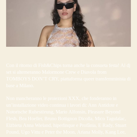
Con il ritorno di Fish&Chips torna anche la consueta festa! Al dj
set si alterneranno Malormone Crew e Diavola from
TOMBOYS DON’T CRY, piattaforma queer transfemminista di
base a Milano.
Non mancheranno le proiezioni XXX, che fonderanno in
un’installazione video continua i lavori di: Ann Antidote e
Notorische Ruhestörung, Mario Alfonsin, Pleasure Beyond
Flesh, Bea Hoeller, Bruno Bottignon Dicolla, Mico Tagulalac,
Elżbieta Anna Wieland, hiperlinque e Profânia, E Rady, Stuart
Pound, Ugo Vittu e Peter the Moon, Ariana Molly, Kang Lee,