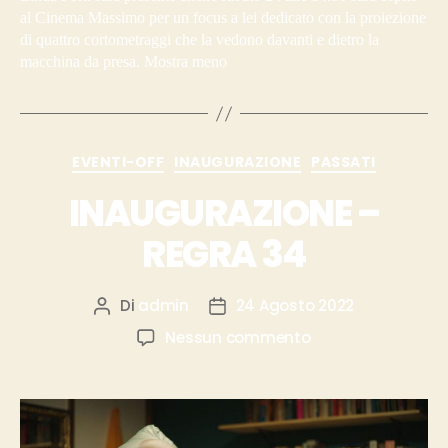
al Cinema Massimo per un focus a lei dedicato con la proiezione
di quattro cortometraggi che la vedono davanti e dietro la
macchina da presa. Mostra meno
EVENTI-OFF
INAUGURAZIONE
PASSATI
INAUGURAZIONE –
REGRA 34
Di
admin
24 Agosto 2022
Nessun commento