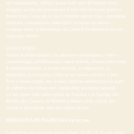
del conquistatore, diffuso in una delle aree del mondo dove
vengono uccise più persone per il solo fatto di essere donne o
donne trans.I concetti su cui è costruito questo mito – misoginia,
razzismo, colonialismo, maternità e violenza sui minori –
vengono messi in discussione da Linda Porn attraverso diversi
linguaggi artistici.
LINDA PORN
Artista multidisciplinare che attraverso performance, video e
cortometraggi, pubblicazioni e opere teatrali, affronta temi come
il transfemminismo, il lavoro sessuale, la migrazione, la
maternità e il post-porno. Oltre al suo lavoro artistico, Linda
Porn è madre single, sex worker, attivista antirazzista e fa parte
di collettivi che lottano per i diritti delle lavoratrici sessuali.
Le sue opere sono state esposte in America e in Europa, dal
MoMa alla Cineteca de Madrid al Museo delle culture del
mondo a Barcellona, solo per citarne alcune.
MODALITÀ DI INGRESSO: Up to you.
Linda Porn sarà presente anche sabato 24 alle 14.30 sarà ospite