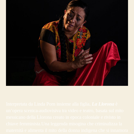
Interpretata da Linda Porn insieme alla figlia,
La Llorona
è
un’opera scenica-audiovisiva tra video e teatro, basata sul mito
messicano della Llorona creato in epoca coloniale e rivisto in
chiave femminista.Una leggenda misogina che criminalizza la
maternità e alimenta il mito della donna indigena che si innamora