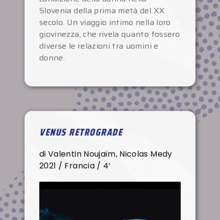
Slovenia della prima metà del XX
secolo. Un viaggio intimo nella loro
giovinezza, che rivela quanto fossero
diverse le relazioni tra uomini e
donne.
VENUS RETROGRADE
di Valentin Noujaïm, Nicolas Medy
2021 / Francia / 4’