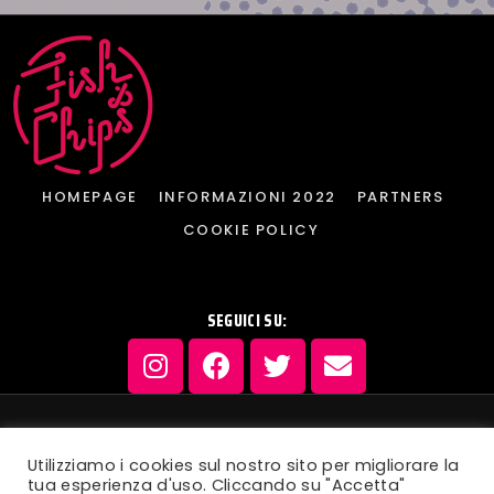
HOMEPAGE
INFORMAZIONI 2022
PARTNERS
COOKIE POLICY
SEGUICI SU:
© 2022, “Fish&Chips Film Festival” Tutti i diritti riservati |
Utilizziamo i cookies sul nostro sito per migliorare la
Privacy Policy
tua esperienza d'uso. Cliccando su "Accetta"