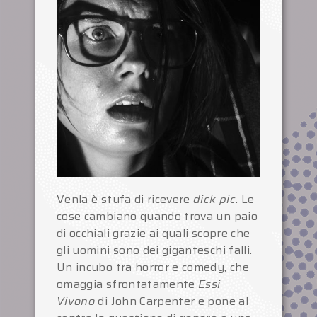
Venla è stufa di ricevere
dick pic
. Le
cose cambiano quando trova un paio
di occhiali grazie ai quali scopre che
gli uomini sono dei giganteschi falli.
Un incubo tra horror e comedy, che
omaggia sfrontatamente
Essi
Vivono
di John Carpenter e pone al