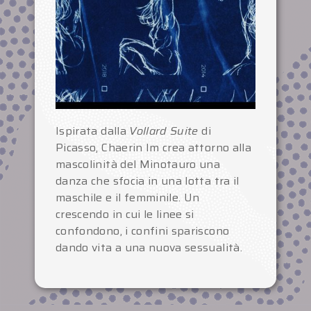
Ispirata dalla
Vollard Suite
di
Picasso, Chaerin Im crea attorno alla
mascolinità del Minotauro una
danza che sfocia in una lotta tra il
maschile e il femminile. Un
crescendo in cui le linee si
confondono, i confini spariscono
dando vita a una nuova sessualità.